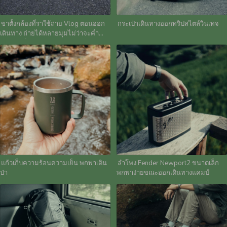
ขาตั้งกล้องที่ราใช้ถ่าย Vlog ตอนออก
กระเป๋าเดินทางออกทริปสไตล์วินเทจ
เดินทาง ถ่ายได้หลายมุมไม่ว่าจะค่ำ
หรือสูง เก็บง่ายพกพาได้สดวก
แก้วเก็บความร้อนความเย็น พกพาเดิน
ลำโพง Fender Newport2 ขนาดเล็ก
ป่า
พกพาง่ายขณะออกเดินทางแคมป์