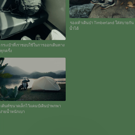
รองเท้าเดินป่า Timberland ใส่สบายกัน
น้ำได้
กระเป๋าที่เราชอบใช้ในการออกเดินทาง
ทุกครั้ง
เต้นท์ขนาดเล็กไว้แคมป์เดินป่าพกพา
ง่ายน้ำหนักเบา